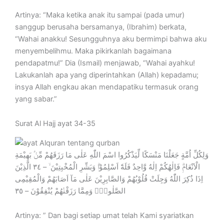
Artinya: “Maka ketika anak itu sampai (pada umur)
sanggup berusaha bersamanya, (Ibrahim) berkata,
“Wahai anakku! Sesungguhnya aku bermimpi bahwa aku
menyembelihmu. Maka pikirkanlah bagaimana
pendapatmu!” Dia (Ismail) menjawab, “Wahai ayahku!
Lakukanlah apa yang diperintahkan (Allah) kepadamu;
insya Allah engkau akan mendapatiku termasuk orang
yang sabar.”
Surat Al Hajj ayat 34-35
وَلِكُلِّ اُمَّةٍ جَعَلْنَا مَنْسَكًا لِّيَذْكُرُوا اسْمَ اللّٰهِ عَلٰى مَا رَزَقَهُمْ مِّنْۢ بَهِيْمَةِ
الْاَنْعَامِۗ فَاِلٰهُكُمْ اِلٰهٌ وَّاحِدٌ فَلَهٗٓ اَسْلِمُوْاۗ وَبَشِّرِ الْمُخْبِتِيْنَ ۙ – ٣٤ الَّذِيْنَ
اِذَا ذُكِرَ اللّٰهُ وَجِلَتْ قُلُوْبُهُمْ وَالصَّابِرِيْنَ عَلٰى مَآ اَصَابَهُمْ وَالْمُقِيْمِى
الصَّلٰوةِۙ وَمِمَّا رَزَقْنٰهُمْ يُنْفِقُوْنَ – ٣٥
Artinya: ” Dan bagi setiap umat telah Kami syariatkan