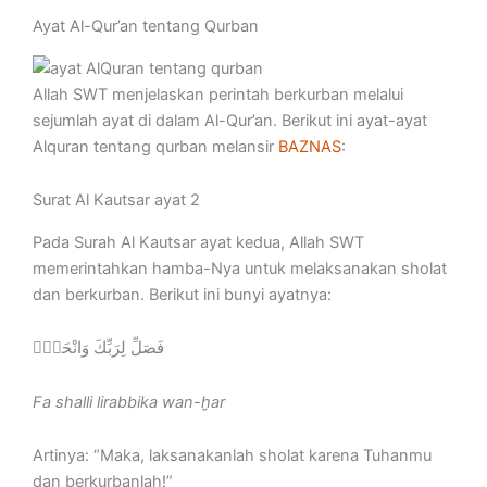
Ayat Al-Qur’an tentang Qurban
Allah SWT menjelaskan perintah berkurban melalui
sejumlah ayat di dalam Al-Qur’an. Berikut ini ayat-ayat
Alquran tentang qurban melansir
BAZNAS
:
Surat Al Kautsar ayat 2
Pada Surah Al Kautsar ayat kedua, Allah SWT
memerintahkan hamba-Nya untuk melaksanakan sholat
dan berkurban. Berikut ini bunyi ayatnya:
فَصَلِّ لِرَبِّكَ وَانْحَرْۗ
Fa shalli lirabbika wan-ḫar
Artinya: “Maka, laksanakanlah sholat karena Tuhanmu
dan berkurbanlah!”