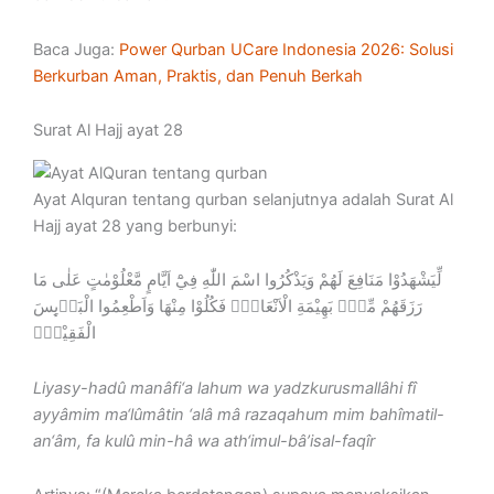
Baca Juga:
Power Qurban UCare Indonesia 2026: Solusi
Berkurban Aman, Praktis, dan Penuh Berkah
Surat Al Hajj ayat 28
Ayat Alquran tentang qurban selanjutnya adalah Surat Al
Hajj ayat 28 yang berbunyi:
لِّيَشْهَدُوْا مَنَافِعَ لَهُمْ وَيَذْكُرُوا اسْمَ اللّٰهِ فِيْٓ اَيَّامٍ مَّعْلُوْمٰتٍ عَلٰى مَا
رَزَقَهُمْ مِّنْۢ بَهِيْمَةِ الْاَنْعَامِۚ فَكُلُوْا مِنْهَا وَاَطْعِمُوا الْبَاۤىِٕسَ
الْفَقِيْرَۖ
Liyasy-hadû manâfi‘a lahum wa yadzkurusmallâhi fî
ayyâmim ma‘lûmâtin ‘alâ mâ razaqahum mim bahîmatil-
an‘âm, fa kulû min-hâ wa ath‘imul-bâ’isal-faqîr