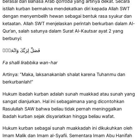
berasal dari Bahasa Arab
qorroba
yang artinya dekat. Secara
istilah kurban bermakna mendekatkan diri kepada Allah SWT
dengan menyembelih hewan sebagai bentuk rasa syukur dan
ketaatan. Allah SWT menjelaskan perintah berkurban dalam Al-
Qur’an, salah satunya dalam Surat Al-Kautsar ayat 2 yang
berbunyi:
فَصَلِّ لِرَبِّكَ وَانْحَرْۗ
Fa shalli lirabbika wan-har
Artinya: “Maka, laksanakanlah shalat karena Tuhanmu dan
berkurbanlah!”
Hukum ibadah kurban adalah sunah muakkad atau sunah yang
sangat dianjurkan. Hal ini sebagaimana yang dicontohkan
Rasulullah SAW bahwa beliau tidak pernah meninggalkan
ibadah kurban sejak disyariatkan hingga beliau wafat.
Hukum kurban sebagai sunah muakkadah ini dikukuhkan oleh
Imam Malik dan Imam al-Syafii. Sementara Imam Abu Hanifah