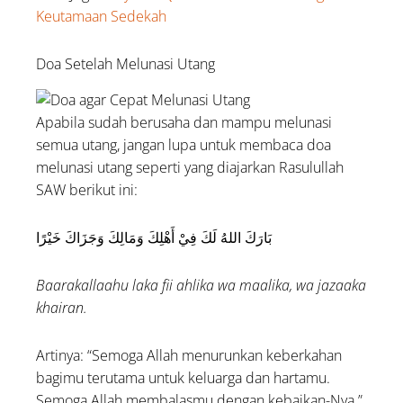
Keutamaan Sedekah
Doa Setelah Melunasi Utang
Apabila sudah berusaha dan mampu melunasi
semua utang, jangan lupa untuk membaca doa
melunasi utang seperti yang diajarkan Rasulullah
SAW berikut ini:
بَارَكَ اللهُ لَكَ فِيْ أَهْلِكَ وَمَالِكَ وَجَزَاكَ خَيْرًا
Baarakallaahu laka fii ahlika wa maalika, wa jazaaka
khairan.
Artinya: “Semoga Allah menurunkan keberkahan
bagimu terutama untuk keluarga dan hartamu.
Semoga Allah membalasmu dengan kebaikan-Nya.”