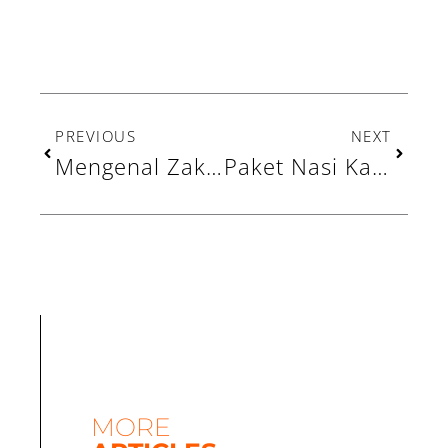
Prev
Next
PREVIOUS
NEXT
Mengenal Zakat Emas: Hukum, Nisab, dan Cara Menghitungnya
Paket Nasi Kafarat untuk Santri RTQ Waladun Sholeh: Energi Baru Menghapal Al-Qur’an
MORE