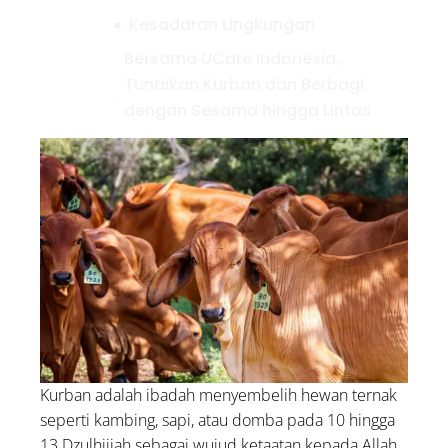
Kesadaran Lingkungan
Bersama UCare Indonesia,
Tunaikan Kurban dan Berbagi
dengan Sesama hingga Lintas
Benua
99 Asmaul Husna Lengkap
dengan Artinya
Doa dan Dzikir Malam Jumat:
Arab, Latin, dan Artinya
5 Contoh Infak dalam
Kehidupan Sehari-hari, Yuk
Amalkan!
Kurban adalah ibadah menyembelih hewan ternak
seperti kambing, sapi, atau domba pada 10 hingga
13 Dzulhijjah sebagai wujud ketaatan kepada Allah