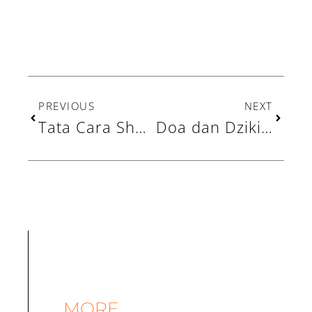
Prev
Next
PREVIOUS
NEXT
Tata Cara Sholat Hajat: Lengkap dengan Niat dan Doanya
Doa dan Dzikir 10 Hari Pertama Bulan Dzulhijjah
MORE