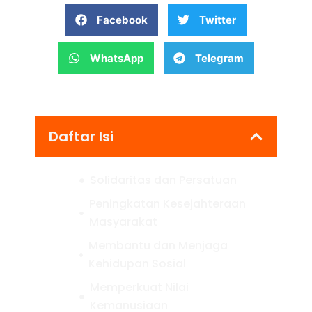
Facebook
Twitter
WhatsApp
Telegram
Daftar Isi
Solidaritas dan Persatuan
Peningkatan Kesejahteraan
Masyarakat
Membantu dan Menjaga
Kehidupan Sosial
Memperkuat Nilai
Kemanusiaan