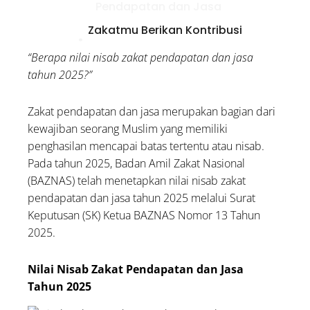
Pendapatan dan Jasa
Zakatmu Berikan Kontribusi
Kesejahteraan Sosial
“Berapa nilai nisab zakat pendapatan dan jasa
3 Waktu Terbaik Membaca
tahun 2025?”
Ayat Kursi Sesuai Anjuran
Rasulullah
Zakat pendapatan dan jasa merupakan bagian dari
kewajiban seorang Muslim yang memiliki
Bolehkah Menggunakan
penghasilan mencapai batas tertentu atau nisab.
Zakat untuk Biaya
Pada tahun 2025, Badan Amil Zakat Nasional
Pengobatan Orang Sakit?
(BAZNAS) telah menetapkan nilai nisab zakat
Kumpulan Doa untuk
pendapatan dan jasa tahun 2025 melalui Surat
Palestina: Lengkap Arab,
Keputusan (SK) Ketua BAZNAS Nomor 13 Tahun
Latin, dan Artinya
2025.
Nilai Nisab Zakat Pendapatan dan Jasa
Tahun 2025