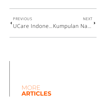
Prev
Next
PREVIOUS
NEXT
UCare Indonesia dan TDA Berikan Bantuan Modal Usaha Bakso Bakar kepada Pejuang Keluarga
Kumpulan Nasihat Persiapan Diri Sebelum Ramadhan
MORE
ARTICLES