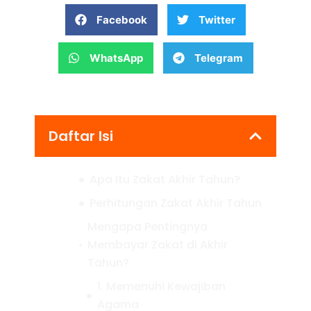
Facebook
Twitter
WhatsApp
Telegram
Daftar Isi
Apa Itu Zakat Akhir Tahun?
Perhitungan Zakat Akhir Tahun
Mengapa Pentingnya
Membayar Zakat di Akhir
Tahun?
1. Memenuhi Kewajiban
Agama