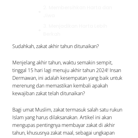
2. Membersihkan Harta dan
Jiwa
3. Menjadikan Harta Lebih
Berkah
4. Memberikan Bantuan
Sudahkah, zakat akhir tahun ditunaikan?
kepada Sesama
Menjelang akhir tahun, waktu semakin sempit,
Doa Sebelum Bekerja agar
tinggal 15 hari lagi menuju akhir tahun 2024! Insan
Diberi Kelancaran dan
Dermawan, ini adalah kesempatan yang baik untuk
Kemudahan
merenung dan memastikan kembali apakah
Jelang Kemerdekaan RI,
kewajiban zakat telah ditunaikan?
Ketahui 5 Dalil Cinta Tanah
Air dalam Al-Qur’an dan
Bagi umat Muslim, zakat termasuk salah satu rukun
Hadis
Islam yang harus dilaksanakan. Artikel ini akan
Doa untuk Orang Tua: Arab,
mengupas pentingnya membayar zakat di akhir
Latin, dan Artinya
tahun, khususnya zakat maal, sebagai ungkapan