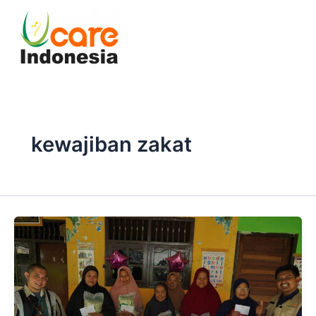
Skip
to
content
kewajiban zakat