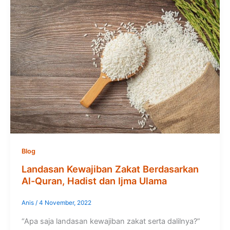
Blog
Landasan Kewajiban Zakat Berdasarkan
Al-Quran, Hadist dan Ijma Ulama
Anis
/
4 November, 2022
“Apa saja landasan kewajiban zakat serta dalilnya?”