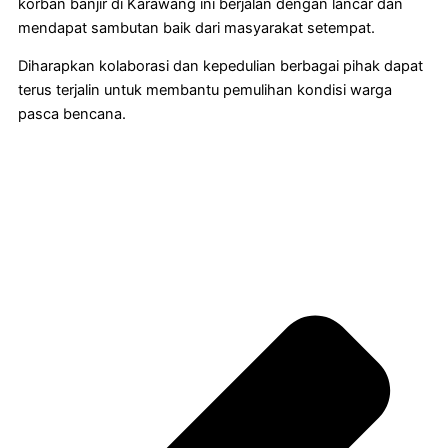
korban banjir di Karawang ini berjalan dengan lancar dan
mendapat sambutan baik dari masyarakat setempat.
Diharapkan kolaborasi dan kepedulian berbagai pihak dapat
terus terjalin untuk membantu pemulihan kondisi warga
pasca bencana.
Pr
Ne