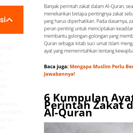
Banyak perintah zakat dalam Al-Quran, se
menekankan betapa pentingnya zakat seba
si
yang harus diperhatikan. Pada dasarnya, z
peran penting untuk menciptakan keadilan
membantu golongan-golongan yang membu
Quran sebagai kitab suci umat Islam men
rintah
ayat yang memerintahkan tentang kewajiba
t
m Al-
Baca juga:
Mengapa Muslim Perlu Ber
n,
Jawabannya!
but
lah
6 Kumpulan Aya
at
Perintah Zakat 
Perintah
Al-Quran
kat dalam
Quran
na