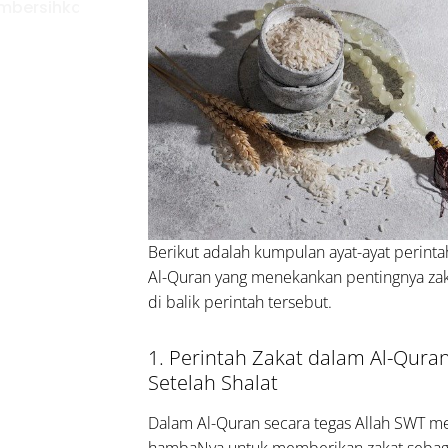
mbersihkan
ta dan
wa
Perintah
kat dalam
Quran,
ndatangkan
ala dari Sisi
ah SWT
Berikut adalah kumpulan ayat-ayat perinta
agam
Al-Quran yang menekankan pentingnya za
ikmah
di balik perintah tersebut.
ri
erintah
1. Perintah Zakat dalam Al-Quran
akat
Setelah Shalat
alam
-
Dalam Al-Quran secara tegas Allah SWT 
uran
hambaNya untuk memberikan zakat sebag