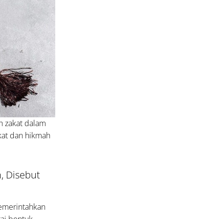
h zakat dalam
kat dan hikmah
, Disebut
memerintahkan
ai bentuk