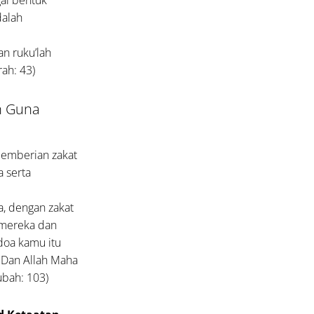
dalah
an ruku’lah
rah: 43)
n Guna
pemberian zakat
 serta
a, dengan zakat
 mereka dan
doa kamu itu
 Dan Allah Maha
ubah: 103)