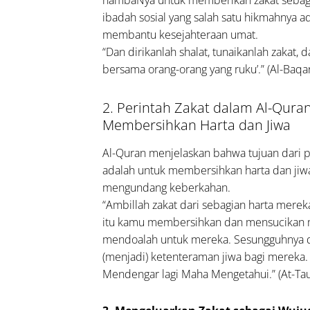
ibadah sosial yang salah satu hikmahnya a
membantu kesejahteraan umat.
maul
“Dan dirikanlah shalat, tunaikanlah zakat, d
sna
bersama orang-orang yang ruku’.” (Al-Baqa
ngkap
ngan
2. Perintah Zakat dalam Al-Qura
inya
Membersihkan Harta dan Jiwa
a dan
kir
Al-Quran menjelaskan bahwa tujuan dari 
lam
adalah untuk membersihkan harta dan jiwa
mat:
mengundang keberkahan.
b,
“Ambillah zakat dari sebagian harta merek
in,
itu kamu membersihkan dan mensucikan
n
mendoalah untuk mereka. Sesungguhnya 
(menjadi) ketenteraman jiwa bagi mereka.
inya
Mendengar lagi Maha Mengetahui.” (At-Ta
Contoh
ak