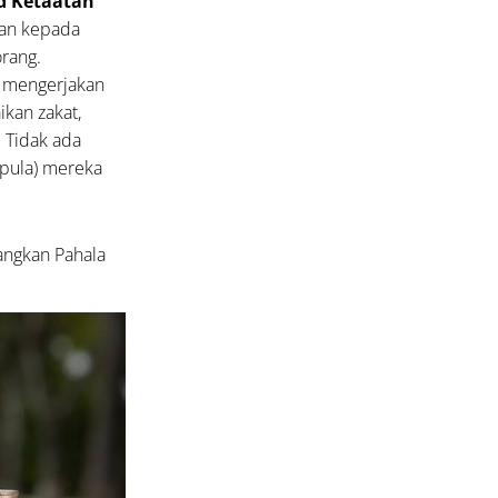
d Ketaatan
tan kepada
rang.
, mengerjakan
ikan zakat,
 Tidak ada
(pula) mereka
angkan Pahala