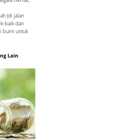
egala nikmat,
h (di jalan
ik-baik dan
ri bumi untuk
ng Lain