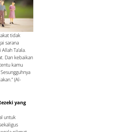
kat tidak
gai sarana
Allah Ta’ala.
at. Dan kebaikan
 tentu kamu
. Sesungguhnya
kan.” (Al-
Rezeki yang
al untuk
ekaligus