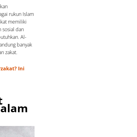
akan
gai rukun Islam
akat memiliki
 sosial dan
tuhkan. Al-
gandung banyak
n zakat.
zakat? Ini
t
dalam