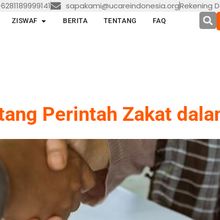
6281189999141
sapakami@ucareindonesia.org
Rekening D
en LAYANAN
Open ZISWAF
ZISWAF
BERITA
TENTANG
FAQ
tang Perintah Zakat dal