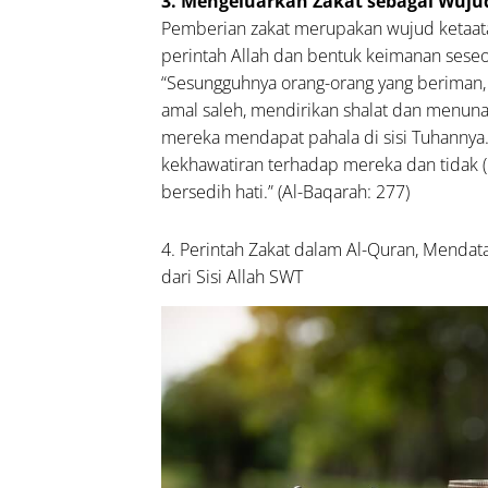
3. Mengeluarkan Zakat sebagai Wuju
lam
Pemberian zakat merupakan wujud ketaa
hidupan
perintah Allah dan bentuk keimanan seseo
ari-
“Sesungguhnya orang-orang yang beriman
i, Yuk
amal saleh, mendirikan shalat dan menuna
alkan!
mereka mendapat pahala di sisi Tuhannya.
kekhawatiran terhadap mereka dan tidak 
bersedih hati.” (Al-Baqarah: 277)
4. Perintah Zakat dalam Al-Quran, Mendat
dari Sisi Allah SWT