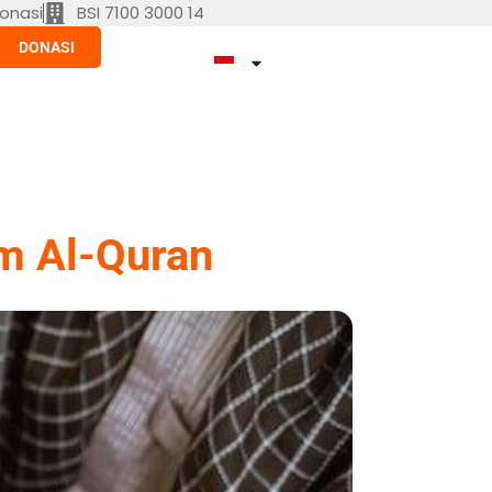
onasi
BSI 7100 3000 14
DONASI
am Al-Quran