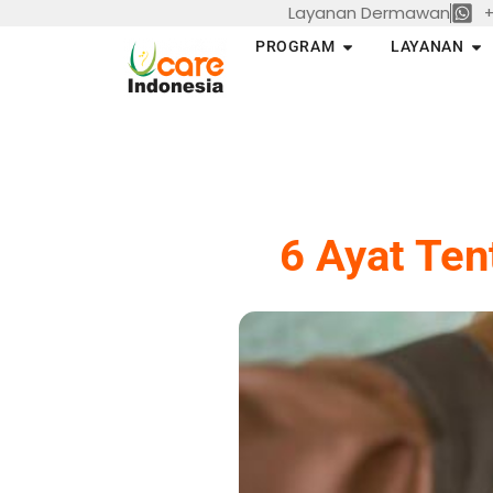
Layanan Dermawan
+
Skip
to
Open PROGRAM
Op
PROGRAM
LAYANAN
content
6 Ayat Ten