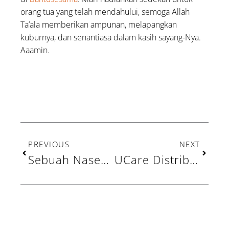
orang tua yang telah mendahului, semoga Allah
Ta’ala memberikan ampunan, melapangkan
kuburnya, dan senantiasa dalam kasih sayang-Nya.
Aaamin.
Prev
Next
PREVIOUS
NEXT
Sebuah Nasehat Bagi Jiwa yang Lelah
UCare Distribusikan Paket Power Qurban di TPA Raudhah Al Haramain