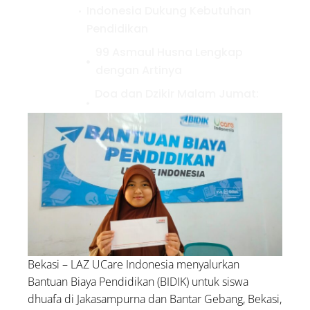
Indonesia Dukung Kebutuhan
Pendidikan
99 Asmaul Husna Lengkap
dengan Artinya
Doa dan Dzikir Malam Jumat:
Arab, Latin, dan Artinya
5 Contoh Infak dalam
Kehidupan Sehari-hari, Yuk
Amalkan!
Bekasi – LAZ UCare Indonesia menyalurkan
Bantuan Biaya Pendidikan (BIDIK) untuk siswa
dhuafa di Jakasampurna dan Bantar Gebang, Bekasi,