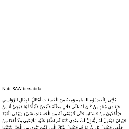
Nabi SAW bersabda
يُؤْتَى بِالْعَبْدِ يَوْمَ القِيَامَةِ وَمَعَهُ مِنَ الْحَسَنَاتِ أَمْثَالُ الجِبَالِ الرَّوَاسِي
فَيُنَادِي مُنَادٍ مَنْ كَانَ لَهُ عَلَى فَلَانٍ مَظْلَةٌ فَلْيَجِنَّ فَلْيَأْخُذْهَا فَيَجِيْ أَنَاسٌ
فَيَأْخُذُونَ مِنْ حَسَنَاتِهِ حَتَّى لَا يَبْقَى لَهُ مِنَ الْحَسَنَاتِ شَيْءٍ وَيَبْقَى الْعَبْدُ
حَيْرَانَ فَيَقُولُ لَهُ رَبُّهُ إِنَّ لَكَ عِنْدِي كَنُنَا لَمْ اطَّلِعُ عَلَيْهِ مَلَائِكَتِي وَلَا أَحَدًا مِنْ
خَلْقِي فَيَقُولُ يَا رَبِّ مَا هُوَ فَيَقُولُ نِيَّتُكَ الَّتِي كُنْتَ تَنْوِي مِنَ الْخَيْرِ كَتَبْتُهَا