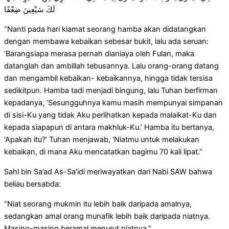
لَكَ سَبْعِينَ ضِعْفًا
“Nanti pada hari kiamat seorang hamba akan didatangkan
dengan membawa kebaikan sebesar bukit, lalu ada seruan:
‘Barangsiapa merasa pernah dianiaya oleh Fulan, maka
datanglah dan ambillah tebusannya. Lalu orang-orang datang
dan mengambil kebaikan- kebaikannya, hingga tidak tersisa
sedikitpun. Hamba tadi menjadi bingung, lalu Tuhan berfirman
kepadanya, ‘Sesungguhnya kamu masih mempunyai simpanan
di sisi-Ku yang tidak Aku perlihatkan kepada malaikat-Ku dan
kepada siapapun di antara makhluk-Ku.’ Hamba itu bertanya,
‘Apakah itu?’ Tuhan menjawab, ‘Niatmu untuk melakukan
kebaikan, di mana Aku mencatatkan bagimu 70 kali lipat.”
Sahl bin Sa’ad As-Sa’idi meriwayatkan dari Nabi SAW bahwa
beliau bersabda:
“Niat seorang mukmin itu lebih baik daripada amalnya,
sedangkan amal orang munafik lebih baik daripada niatnya.
Masing-masing beramal menurut niatnya.”