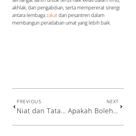
akhlak, dan pengabdian, serta mempererat sinergi
antara lembaga
zakat
dan pesantren dalam
membangun peradaban umat yang lebih baik.
Prev
Next
PREVIOUS
NEXT
Niat dan Tata Cara Sholat Jumat dari Awal sampai Akhir
Apakah Boleh Memberikan Zakat kepada Saudara Kandung? Ini Penjelasannya