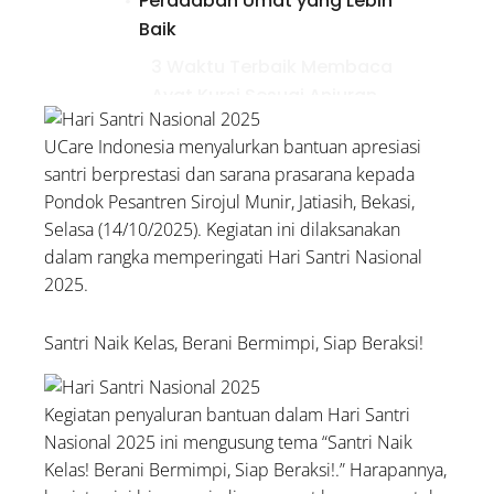
Peradaban Umat yang Lebih
Baik
3 Waktu Terbaik Membaca
Ayat Kursi Sesuai Anjuran
Rasulullah
UCare Indonesia menyalurkan bantuan apresiasi
Bolehkah Menggunakan
santri berprestasi dan sarana prasarana kepada
Zakat untuk Biaya
Pondok Pesantren Sirojul Munir, Jatiasih, Bekasi,
Pengobatan Orang Sakit?
Selasa (14/10/2025). Kegiatan ini dilaksanakan
Kumpulan Doa untuk
dalam rangka memperingati Hari Santri Nasional
2025.
Palestina: Lengkap Arab,
Latin, dan Artinya
Santri Naik Kelas, Berani Bermimpi, Siap Beraksi!
Kegiatan penyaluran bantuan dalam Hari Santri
Nasional 2025 ini mengusung tema “Santri Naik
Kelas! Berani Bermimpi, Siap Beraksi!.” Harapannya,