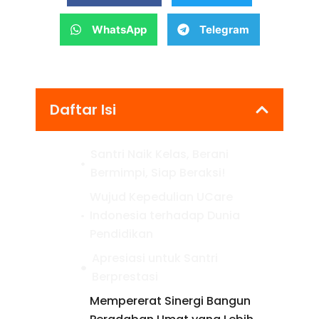
WhatsApp
Telegram
Daftar Isi
Santri Naik Kelas, Berani
Bermimpi, Siap Beraksi!
Wujud Kepedulian UCare
Indonesia terhadap Dunia
Pendidikan
Apresiasi untuk Santri
Berprestasi
Mempererat Sinergi Bangun