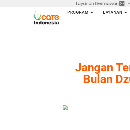
Layanan Dermawan
+
Skip
to
Open PROGRAM
Op
PROGRAM
LAYANAN
content
Jangan Te
Bulan Dz