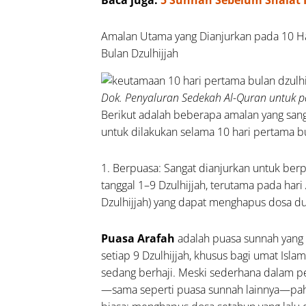
Baca juga:
5 Sunnah Sebelum Shalat 
in, dan
inya
Amalan Utama yang Dianjurkan pada 10 H
Bulan Dzulhijjah
Dok. Penyaluran Sedekah Al-Quran untuk 
Berikut adalah beberapa amalan yang sang
untuk dilakukan selama 10 hari pertama bu
1. Berpuasa: Sangat dianjurkan untuk berp
tanggal 1–9 Dzulhijjah, terutama pada hari 
Dzulhijjah) yang dapat menghapus dosa du
Puasa Arafah
adalah puasa sunnah yang 
setiap 9 Dzulhijjah, khusus bagi umat Islam
sedang berhaji. Meski sederhana dalam p
—sama seperti puasa sunnah lainnya—pah