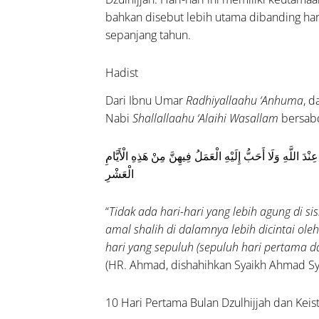
rsama
bahkan disebut lebih utama dibanding hari
timalkan
sepanjang tahun.
Hari
rtama
Hadist
an
lhijjah
Dari Ibnu Umar
Radhiyallaahu ‘Anhuma
, d
Nabi
Shallallaahu ‘Alaihi Wasallam
bersab
faatkan
ri
نْدَ اللَّهِ وَلَا أَحَبُّ إِلَيْهِ الْعَمَلُ فِيهِنَّ مِنْ هَذِهِ الْأَيَّامِ
tama
الْعَشْرِ
n
ijjah
“
Tidak ada hari-hari yang lebih agung di sis
gan
amal shalih di dalamnya lebih dicintai ol
ik-
hari yang sepuluh (sepuluh hari pertama dar
nya
(HR. Ahmad, dishahihkan Syaikh Ahmad Sy
Waktu
baik
10 Hari Pertama Bulan Dzulhijjah dan Kei
mbaca