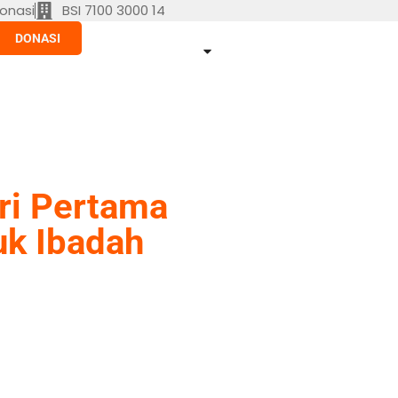
onasi
BSI 7100 3000 14
DONASI
ri Pertama
uk Ibadah