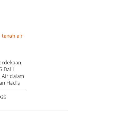
erdekaan
5 Dalil
 Air dalam
dan Hadis
026