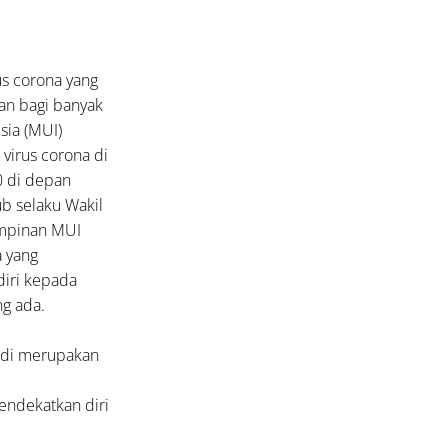
s corona yang
gan bagi banyak
sia (MUI)
virus corona di
0 di depan
ub selaku Wakil
mpinan MUI
 yang
diri kepada
ng ada.
jadi merupakan
endekatkan diri