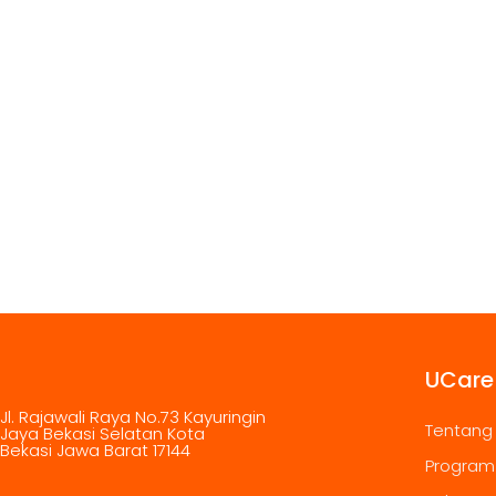
UCare
Jl. Rajawali Raya No.73 Kayuringin
Tentang
Jaya Bekasi Selatan Kota
Bekasi Jawa Barat 17144
Program