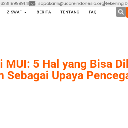
6281189999141
sapakami@ucareindonesia.org
Rekening D
en LAYANAN
Open ZISWAF
ZISWAF
BERITA
TENTANG
FAQ
i MUI: 5 Hal yang Bisa Di
 Sebagai Upaya Penceg