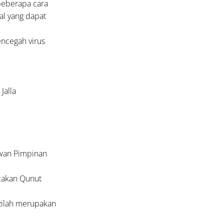
beberapa cara
al yang dapat
ncegah virus
Jalla
ewan Pimpinan
cakan Qunut
zilah merupakan