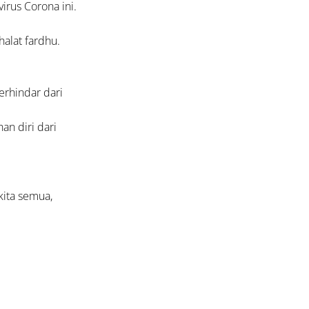
irus Corona ini.
halat fardhu.
erhindar dari
n diri dari
kita semua,