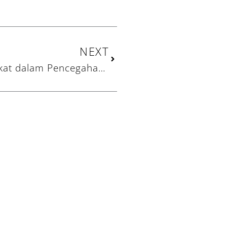
Next
NEXT
Peran Lembaga Amil Zakat dalam Pencegahan Covid-19