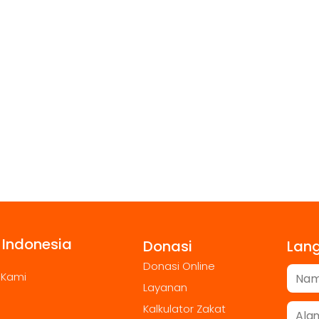
 Indonesia
Donasi
Lan
Donasi Online
 Kami
Layanan
Kalkulator Zakat