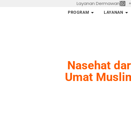
Layanan Dermawan
+
Skip
to
Open PROGRAM
Op
PROGRAM
LAYANAN
content
Nasehat dar
Umat Muslim