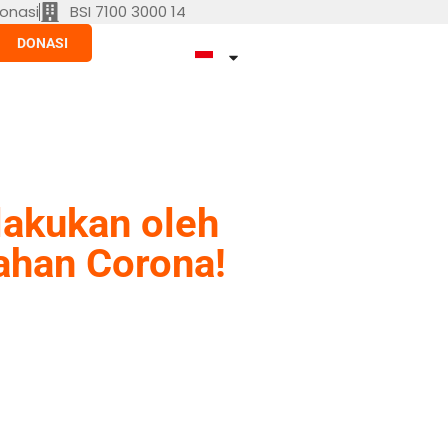
onasi
BSI 7100 3000 14
DONASI
lakukan oleh
ahan Corona!