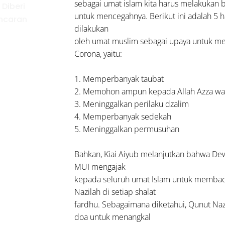
sebagai umat islam kita harus melakukan 
 Diberi
untuk mencegahnya. Berikut ini adalah 5 h
ncaran
dilakukan
oleh umat muslim sebagai upaya untuk me
udahan
Corona, yaitu:
ng
erdekaan
1. Memperbanyak taubat
etahui 5
2. Memohon ampun kepada Allah Azza wa 
 Cinta
3. Meninggalkan perilaku dzalim
h Air
4. Memperbanyak sedekah
m Al-
5. Meninggalkan permusuhan
an dan
s
Bahkan, Kiai Aiyub melanjutkan bahwa D
MUI mengajak
kepada seluruh umat Islam untuk memba
Nazilah di setiap shalat
fardhu. Sebagaimana diketahui, Qunut Na
doa untuk menangkal