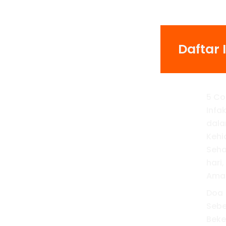
Daftar I
5 Co
Infa
dal
Kehi
Seha
hari,
Amal
Doa
Seb
Beke