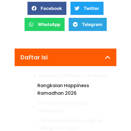
Facebook
Twitter
WhatsApp
Telegram
Daftar Isi
Salurkan 300 Paket Sembako
Rangkaian Happiness
Ramadhan 2026
Doa untuk Para Insan
Dermawan
99 Asmaul Husna Lengkap
dengan Artinya