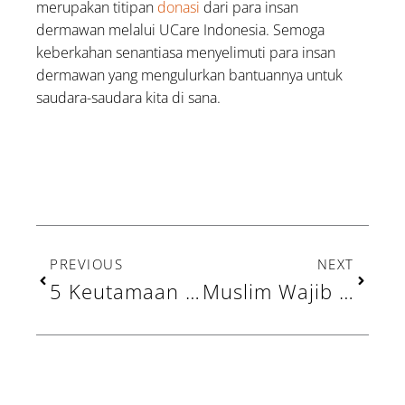
merupakan titipan
donasi
dari para insan
dermawan melalui UCare Indonesia. Semoga
keberkahan senantiasa menyelimuti para insan
dermawan yang mengulurkan bantuannya untuk
saudara-saudara kita di sana.
Prev
Next
PREVIOUS
NEXT
5 Keutamaan Puasa Syawal bagi Umat Islam, Pahalanya Seperti Puasa Satu Tahun
Muslim Wajib Tahu, Waktu Pelaksanaan Puasa Syawal dan Niatnya