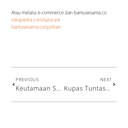
Atau melalui e-commerce dan bantusesama.co
tokopedia.com/lazucare
bantusesama.co/qurban
Prev
Next
PREVIOUS
NEXT
Keutamaan Sepuluh Hari Pertama Dzulhijjah
Kupas Tuntas Seputar Kurban yang Perlu Diketahui!