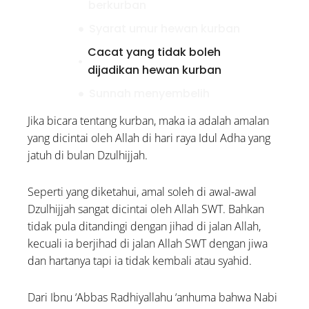
berkurban
Syarat umur hewan kurban
Cacat yang tidak boleh
dijadikan hewan kurban
Sunnah menyembelih
Syarat penyembelihan kurban
Jika bicara tentang kurban, maka ia adalah amalan
yang dicintai oleh Allah di hari raya Idul Adha yang
3 Doa Memohon Ampunan
jatuh di bulan Dzulhijjah.
dan Taubat kepada Allah
SWT
Seperti yang diketahui, amal soleh di awal-awal
Apa Hukum Uang
Dzulhijjah sangat dicintai oleh Allah SWT. Bahkan
Pendaftaran Lomba 17
tidak pula ditandingi dengan jihad di jalan Allah,
Agustus Dijadikan Hadiah?
kecuali ia berjihad di jalan Allah SWT dengan jiwa
Bantuan Perlengkapan
dan hartanya tapi ia tidak kembali atau syahid.
Pendidikan untuk Widad
Ramadan: Seutas Senyuman
Dari Ibnu ‘Abbas Radhiyallahu ‘anhuma bahwa Nabi