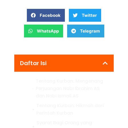
Facebook
Twitter
WhatsApp
Telegram
Daftar Isi
Tentang Kurban: Mengenang
Perjuangan Nabi Ibrahim AS
dan Nabi Ismail AS
Tentang Kurban: Hikmah dari
Perintah Kurban
Syarat Bagi Orang yang