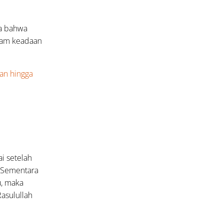
a bahwa
lam keadaan
an hingga
i setelah
. Sementara
u, maka
asulullah