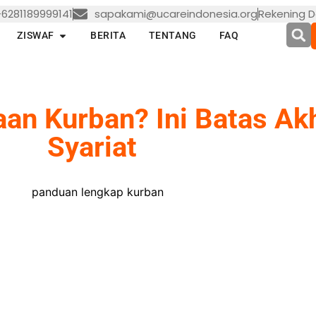
6281189999141
sapakami@ucareindonesia.org
Rekening D
en LAYANAN
Open ZISWAF
ZISWAF
BERITA
TENTANG
FAQ
an Kurban? Ini Batas Ak
Syariat