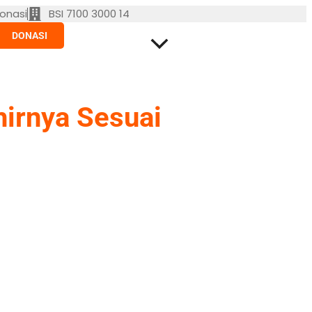
onasi
BSI 7100 3000 14
DONASI
hirnya Sesuai