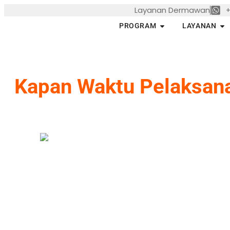
Skip
Layanan Dermawan
+
to
Open PROGRAM
Op
PROGRAM
LAYANAN
content
Kapan Waktu Pelaksana