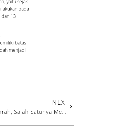
, yaitu sejak
 dilakukan pada
, dan 13
.
miliki batas
adah menjadi
Next
NEXT
5 Amalan yang Setara Haji dan Umrah, Salah Satunya Membantu Sesama