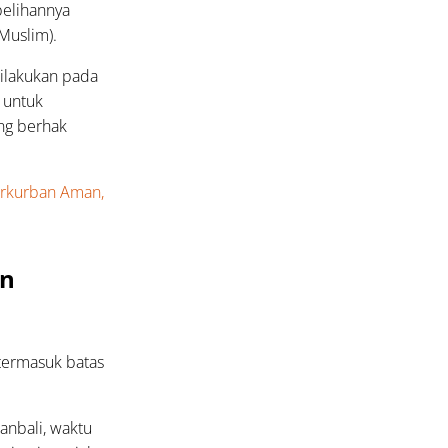
belihannya
Muslim).
ilakukan pada
 untuk
ng berhak
erkurban Aman,
an
termasuk batas
anbali, waktu