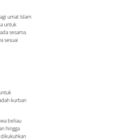
agi umat Islam
na untuk
pada sesama.
a sesuai
untuk
adah kurban
hwa beliau
an hingga
i dikukuhkan