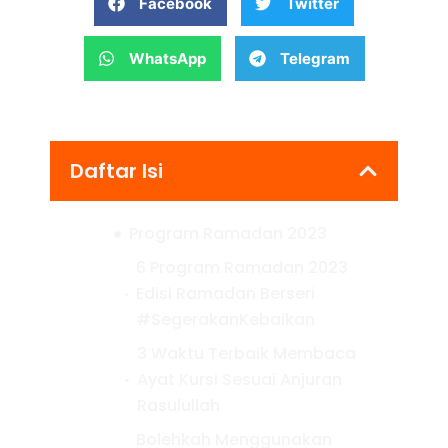
Facebook
Twitter
WhatsApp
Telegram
Daftar Isi
Program Ramadan 2023
6 Program Ramadan 2023
Edisi Ramadan Berseri
#SegerakanKebaikan
3 Waktu Terbaik Membaca
Ayat Kursi Sesuai Anjuran
Rasulullah
Bolehkah Menggunakan