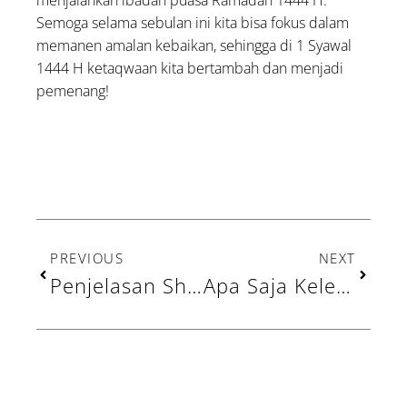
menjalankan ibadah puasa Ramadan 1444 H.
Semoga selama sebulan ini kita bisa fokus dalam
memanen amalan kebaikan, sehingga di 1 Syawal
1444 H ketaqwaan kita bertambah dan menjadi
pemenang!
Prev
Next
PREVIOUS
NEXT
Penjelasan Shalat Witir yang Perlu Diketahui!
Apa Saja Kelebihan Bayar Zakat di Lembaga? Inilah 5 Alasannya!